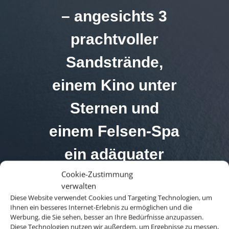
– angesichts 3
prachtvoller
Sandstrände,
einem Kino unter
Sternen und
einem Felsen-Spa
ein adäquater
Name.
Cookie-Zustimmung
verwalten
Diese Website verwendet Cookies und Targeting Technologien, um
Ihnen ein besseres Internet-Erlebnis zu ermöglichen und die
Werbung, die Sie sehen, besser an Ihre Bedürfnisse anzupassen.
Diese Technologien nutzen wir außerdem, um Ergebnisse zu messen,